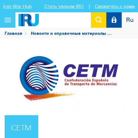
Iran War Hub
Стать членом IRU
|
Свяжитесь с нами
Ru
Переключить
навигацию
Главная
Новости и справочные материалы
Список чл
CETM