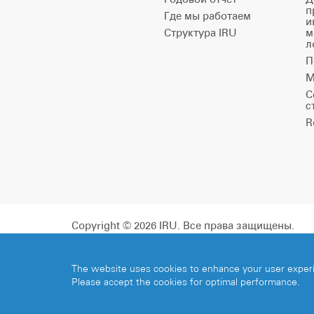
п
Где мы работаем
и
Структура IRU
м
л
П
М
С
с
R
Copyright © 2026 IRU. Все права защищены.
The website uses cookies to enhance your user exper
Please accept the cookies for optimal performance.
Share