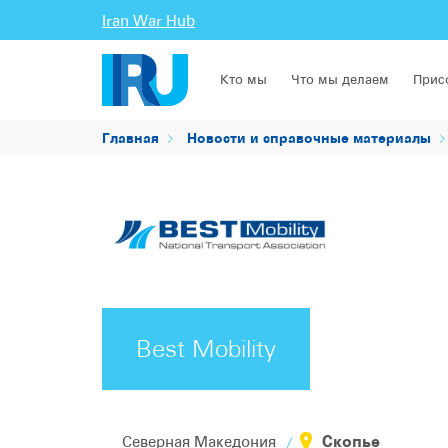
Iran War Hub
Кто мы
Что мы делаем
Прис
Главная
Новости и справочные материалы
Best Mobility
Скопье
Северная Македония