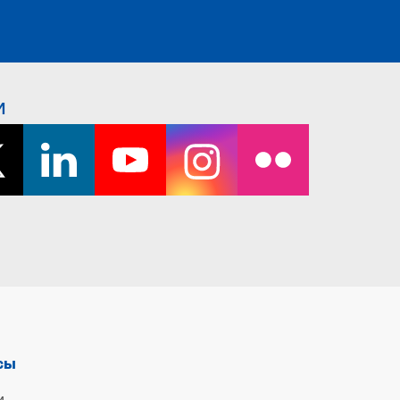
и
сы
и