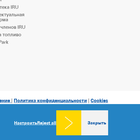
тека IRU
ектуальная
рма
 членов IRU
а топливо
ark
ление
|
Политика конфиденциальности
|
Cookies
consent
Настроить
Reject all
Закрыть