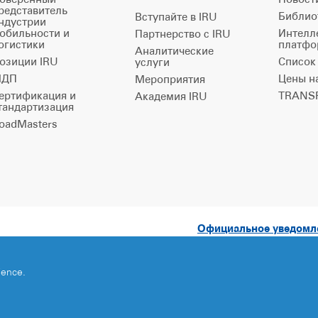
редставитель
Библио
Вступайте в IRU
ндустрии
обильности и
Интелл
Партнерство с IRU
огистики
платфо
Аналитические
озиции IRU
Список
услуги
ДП
Цены н
Мероприятия
ертификация и
TRANSP
Академия IRU
тандартизация
oadMasters
Официальное уведом
ience.