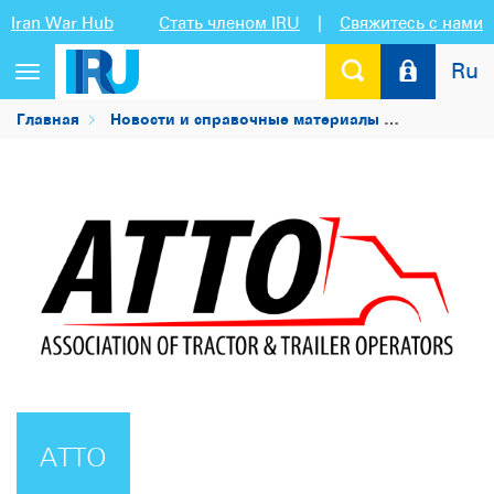
Iran War Hub
Стать членом IRU
|
Свяжитесь с нами
Ru
Переключить
навигацию
Главная
Новости и справочные материалы
Список чл
ATTO