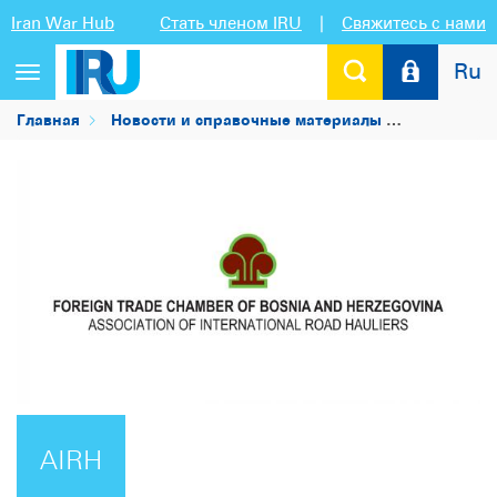
Iran War Hub
Стать членом IRU
|
Свяжитесь с нами
Ru
Переключить
навигацию
Главная
Новости и справочные материалы
Список чл
AIRH