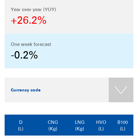
Year over year (YOY)
+26.2%
One week forecast
-0.2%
Currency code
D
CNG
LNG
HVO
B100
(L)
(Kg)
(Kg)
(L)
(L)