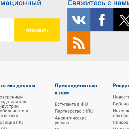
рмационный
Свяжитесь с нам
то мы делаем
Присоединиться
Ресур
к нам
оверенный
Новост
редставитель
Библио
Вступайте в IRU
ндустрии
обильности и
Интелл
Партнерство с IRU
огистики
платфо
Аналитические
озиции IRU
Список
услуги