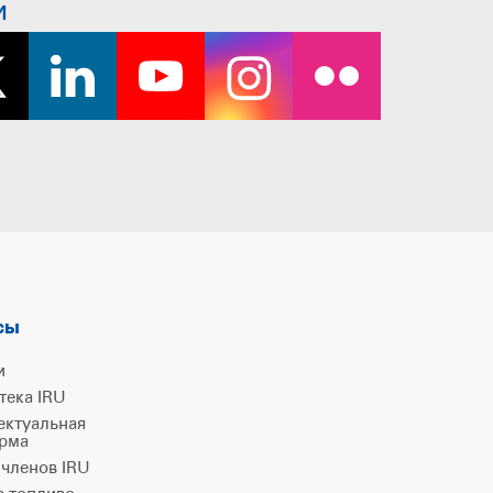
и
сы
и
тека IRU
ектуальная
рма
 членов IRU