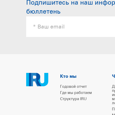
Подпишитесь на наш инфо
бюллетень
Кто мы
Ч
Годовой отчет
Д
п
Где мы работаем
и
Структура IRU
м
л
П