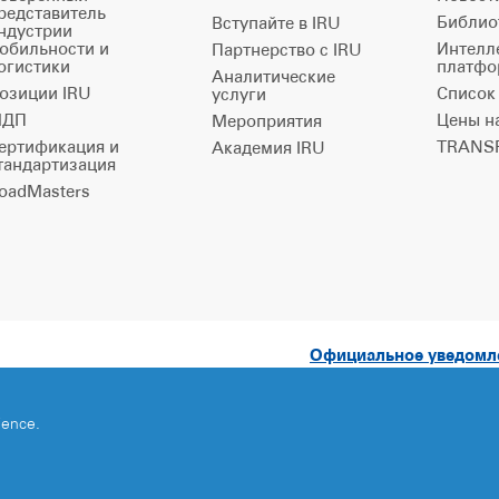
редставитель
Библио
Вступайте в IRU
ндустрии
обильности и
Интелл
Партнерство с IRU
огистики
платфо
Аналитические
озиции IRU
Список
услуги
ДП
Цены н
Мероприятия
ертификация и
TRANSP
Академия IRU
тандартизация
oadMasters
Официальное уведом
ience.