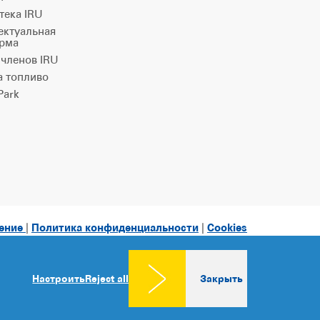
тека IRU
ектуальная
рма
 членов IRU
а топливо
ark
ление
|
Политика конфиденциальности
|
Cookies
consent
Настроить
Reject all
Закрыть