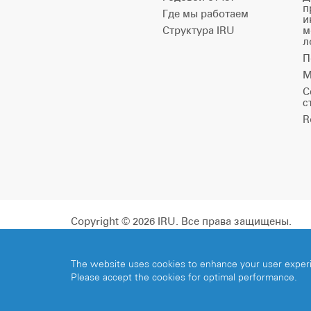
п
Где мы работаем
и
Структура IRU
м
л
П
М
С
с
R
Copyright © 2026 IRU. Все права защищены.
The website uses cookies to enhance your user exper
Please accept the cookies for optimal performance.