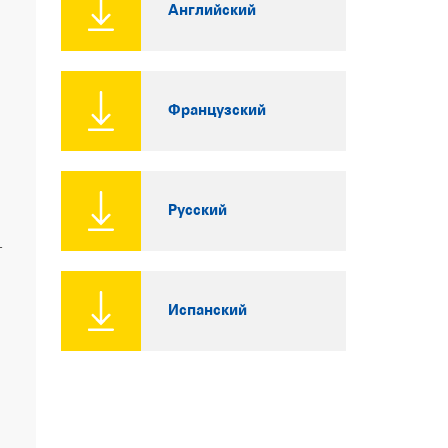
Английский
Французский
Русский
-
Испанский