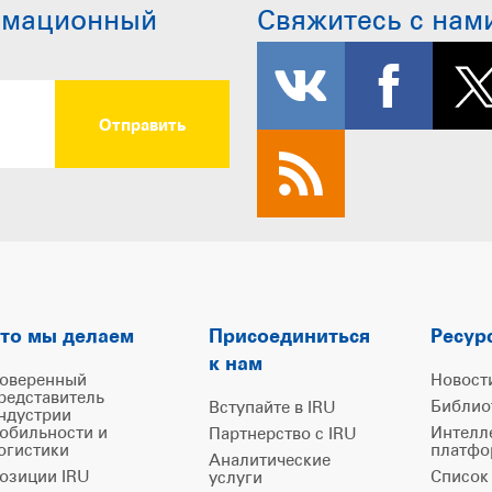
рмационный
Свяжитесь с нам
то мы делаем
Присоединиться
Ресур
к нам
оверенный
Новост
редставитель
Библио
Вступайте в IRU
ндустрии
обильности и
Интелл
Партнерство с IRU
огистики
платфо
Аналитические
озиции IRU
Список
услуги