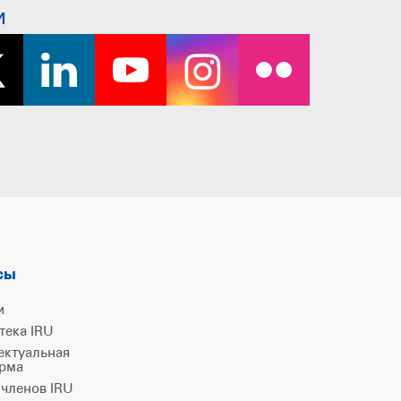
и
сы
и
тека IRU
ектуальная
рма
 членов IRU