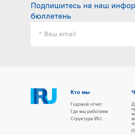
Подпишитесь на наш инфо
бюллетень
Кто мы
Ч
Годовой отчет
Д
п
Где мы работаем
и
Структура IRU
м
л
П