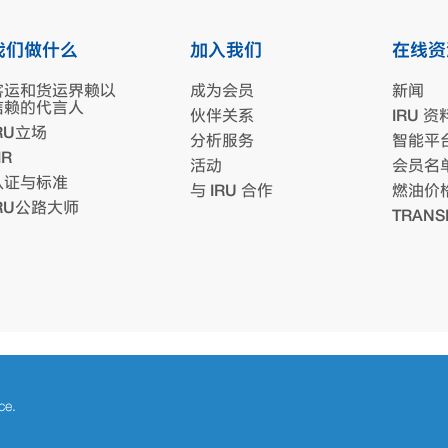
我们做什么
加入我们
在线资
客运和货运界赖以
成为会员
新闻
信赖的代言人
伙伴关系
IRU 资
RU立场
分析服务
智能平
IR
活动
会员名
认证与标准
与 IRU 合作
燃油价
IRU公路大师
TRANS
ce.