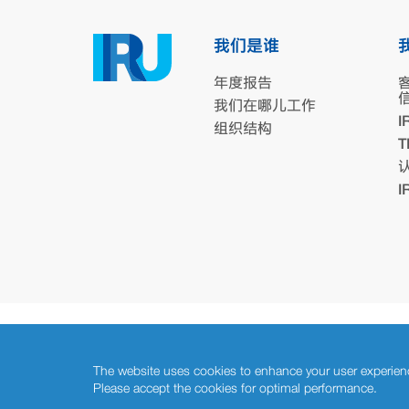
我们是谁
年度报告
我们在哪儿工作
I
组织结构
T
Copyright © 2026 IRU. 版权所有
The website uses cookies to enhance your user experien
Please accept the cookies for optimal performance.
Share