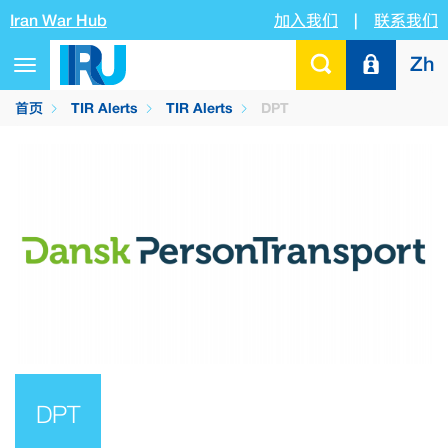
Iran War Hub
加入我们
|
联系我们
Zh
Toggle
navigation
首页
TIR Alerts
TIR Alerts
DPT
DPT