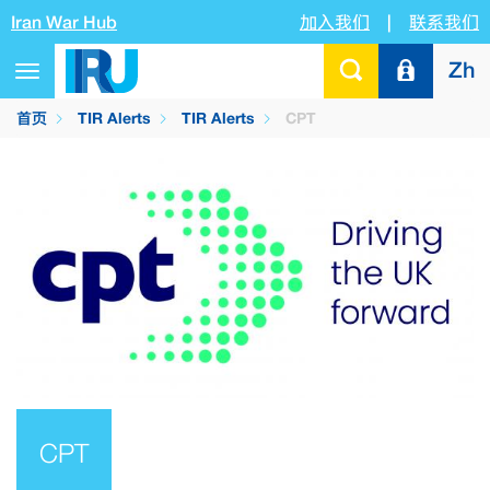
Iran War Hub
加入我们
|
联系我们
Zh
Toggle
navigation
首页
TIR Alerts
TIR Alerts
CPT
CPT