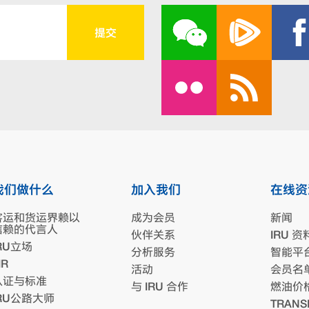
我们做什么
加入我们
在线资
客运和货运界赖以
成为会员
新闻
信赖的代言人
伙伴关系
IRU 资
RU立场
分析服务
智能平
IR
活动
会员名
认证与标准
与 IRU 合作
燃油价
IRU公路大师
TRANS