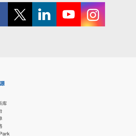
源
料库
台
单
格
Park