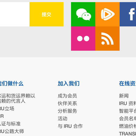
我们做什么
加入我们
在线资
客运和货运界赖以
成为会员
新闻
信赖的代言人
伙伴关系
IRU 资
RU立场
分析服务
智能平
IR
活动
会员名
认证与标准
与 IRU 合作
燃油价
IRU公路大师
TRANS