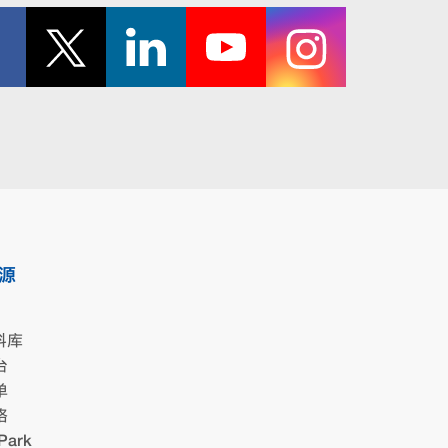
源
料库
台
单
格
Park