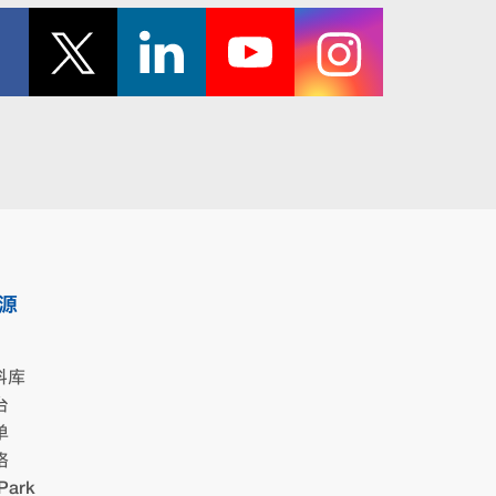
源
料库
台
单
格
Park