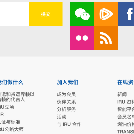
我们做什么
加入我们
在线资
客运和货运界赖以
成为会员
新闻
信赖的代言人
伙伴关系
IRU 资
RU立场
分析服务
智能平
IR
活动
会员名
认证与标准
与 IRU 合作
燃油价
IRU公路大师
TRANS