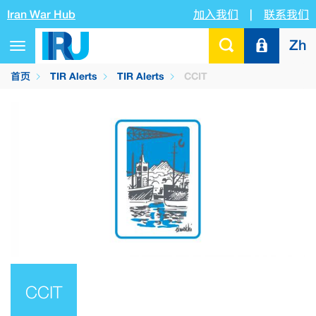
Iran War Hub
加入我们
|
联系我们
Zh
Toggle
navigation
首页
TIR Alerts
TIR Alerts
CCIT
CCIT