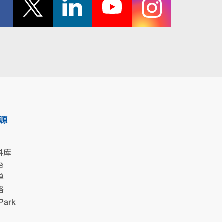
源
料库
台
单
格
Park