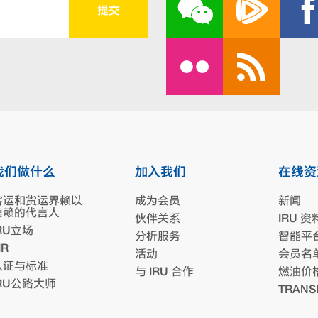
我们做什么
加入我们
在线资
客运和货运界赖以
成为会员
新闻
信赖的代言人
伙伴关系
IRU 资
RU立场
分析服务
智能平
IR
活动
会员名
认证与标准
与 IRU 合作
燃油价
IRU公路大师
TRANS