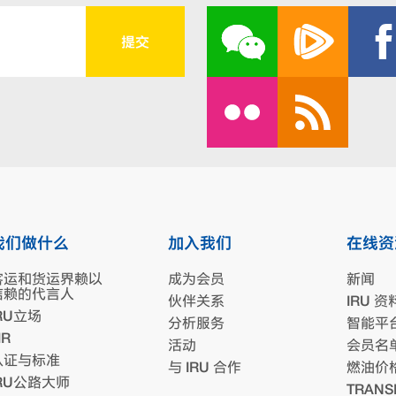
我们做什么
加入我们
在线资
客运和货运界赖以
成为会员
新闻
信赖的代言人
伙伴关系
IRU 资
RU立场
分析服务
智能平
IR
活动
会员名
认证与标准
与 IRU 合作
燃油价
IRU公路大师
TRANS