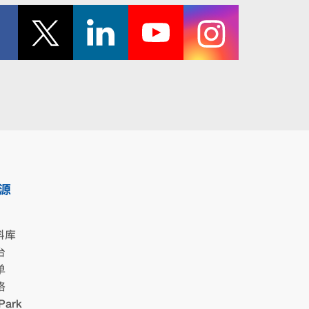
源
料库
台
单
格
Park