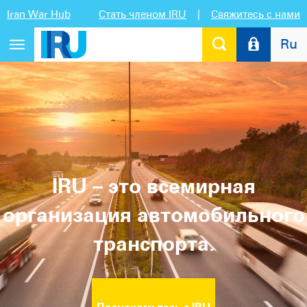
Iran War Hub
Стать членом IRU
|
Свяжитесь с нами
Ru
Переключить
навигацию
IRU – это всемирная
организация автомобильного
транспорта.
Познакомьтесь с IRU