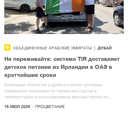
ДУБАЙ
ОБЪЕДИНЕННЫЕ АРАБСКИЕ ЭМИРАТЫ
|
Не переживайте: система TIR доставляет
детское питание из Ирландии в ОАЭ в
кратчайшие сроки
Компания «Hendrick Logistics Ireland» успешно
завершила операцию по перевозке грузов в
температурно-контролируемых автоцистернах из
Ирландии в Объединенные Арабские Эмираты (ОАЭ),
·
15 ИЮЛ 2026
ПРОЦВЕТАНИЕ
при этом беспрепятственно пересекая 13 стран.