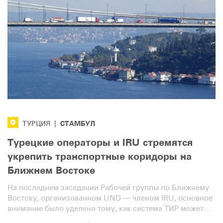
СТАМБУЛ
ТУРЦИЯ
|
Турецкие операторы и IRU стремятся
укрепить транспортные коридоры на
Ближнем Востоке
На последнем заседании Рабочей группы по Ближнему
Востоку, организованном UND — членом IRU, основное
внимание было уделено тому, как система ТИР может
способствовать ускорению и повышению безопасности