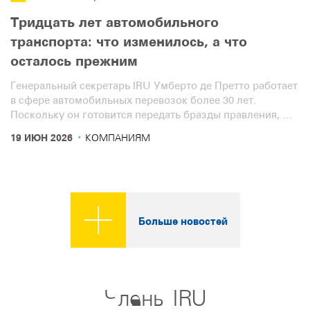
Тридцать лет автомобильного
транспорта: что изменилось, а что
осталось прежним
Генеральный секретарь IRU Умберто де Претто работает
в сфере автомобильных перевозок более 30 лет.
Поскольку он готовится передать бразды правления, мы
встретились с ним, чтобы вместе оглянуться на эти три
·
19 ИЮН 2026
КОМПАНИЯМ
десятилетия. В первой части интервью речь пойдет об
отрасли. Вторая часть посвящена самой организации
IRU.
Больше новостей
Члены IRU