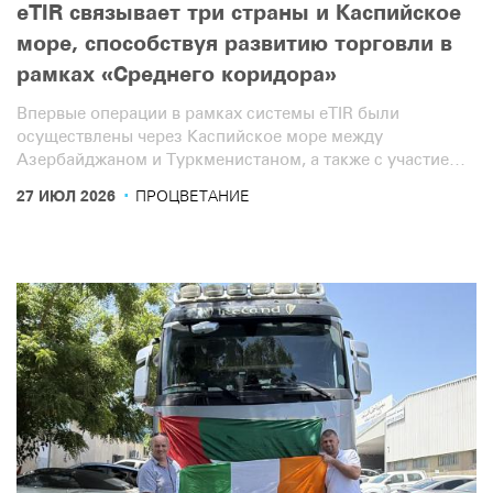
eTIR связывает три страны и Каспийское
море, способствуя развитию торговли в
рамках «Среднего коридора»
Впервые операции в рамках системы eTIR были
осуществлены через Каспийское море между
Азербайджаном и Туркменистаном, а также с участием
Узбекистана — в формате трех стран. Эти новые услуги
·
27 ИЮЛ 2026
ПРОЦВЕТАНИЕ
обеспечат дополнительную эффективность, скорость и
безопасность транзита по жизненно важному
«Среднему коридору».