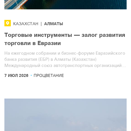
AЛМАТЫ
КАЗАХСТАН
|
Торговые инструменты — залог развития
торговли в Евразии
На ежегодном собрании и бизнес-форуме Евразийского
банка развития (ЕБР) в Алматы (Казахстан)
Международный союз автотранспортных организаций
(IRU) призвал обеспечить сочетание «твёрдой»
·
7 ИЮЛ 2026
ПРОЦВЕТАНИЕ
инфраструктуры с инструментами упрощения торговых
процедур для обеспечения бесперебойного движения
грузов.